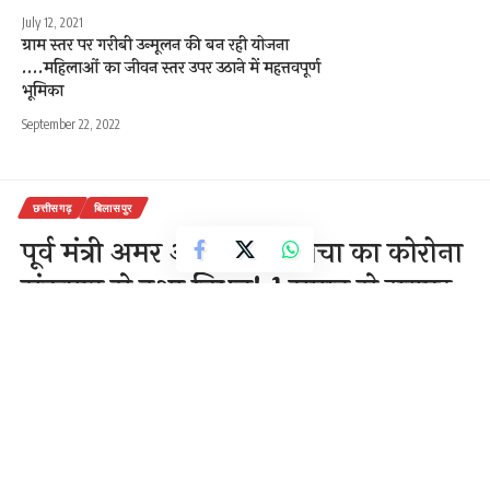
July 12, 2021
ग्राम स्तर पर गरीबी उन्मूलन की बन रही योजना
….महिलाओं का जीवन स्तर उपर उठाने में महत्तवपूर्ण
भूमिका
September 22, 2022
छत्तीसगढ़
बिलासपुर
पूर्व मंत्री अमर अग्रवाल के चाचा का कोरोना
संक्रमण से हुआ निधन! 1 सप्ताह से रायपुर
में चल रहा था इलाज
2 Min Read
राजेन्द्र देवांगन
Last updated: September 11, 2020 12:53 pm