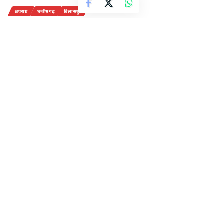
अपराध
छत्तीसगढ़
बिलासपुर
विभिन्न क्षेत्रों से चोरी की गई 4 बाइक सहित
चोर गिरफ्तार
2 Min Read
राजेन्द्र देवांगन
Last updated: September 10, 2020 11:41 am
10-सितंबर,2020
बिलासपुर-[सवितर्क न्यूज़]
चोरी की मोटर साइकिल में फर्राटे भर
कर घूम रहे एक युवक को पकड़ने में तोरवा पुलिस ने सफलता
हासिल की है। उक्त युवक सिविल लाइन थाना क्षेत्र का निवासी है
जो कि शहर के विभिन्न स्थानों से बाइक चोरी कर अपना शौक पूरा
करने उस में घूमते रहता था।। पुलिस को मुखबिर से सूचना मिली