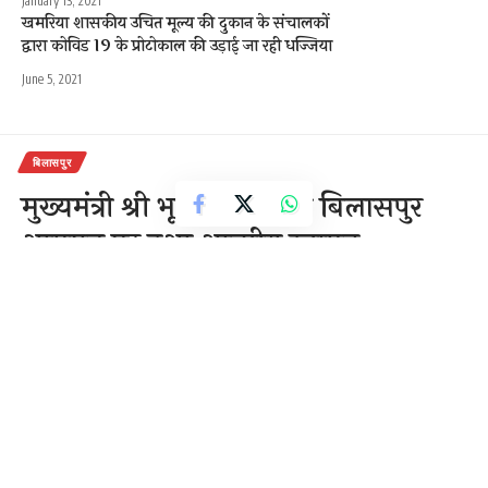
January 13, 2021
खमरिया शासकीय उचित मूल्य की दुकान के संचालकों
द्वारा कोविड 19 के प्रोटोकाल की उड़ाई जा रही धज्जिया
June 5, 2021
बिलासपुर
मुख्यमंत्री श्री भूपेश बघेल का बिलासपुर
आगमन पर हुआ आत्मीय स्वागत
1 Min Read
राजेन्द्र देवांगन
Last updated: December 5, 2020 2:12 pm
बिलासपुर 5 दिसम्बर 2020। मुख्यमंत्री भूपेश बघेल आज 43वें
राउत नाचा महोत्सव में शामिल होने बिलासपुर पहुंचे।