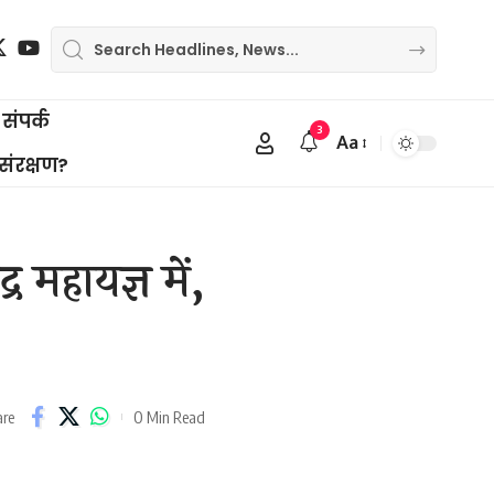
संपर्क
3
Aa
Font
 संरक्षण?
Resizer
्र महायज्ञ में,
0 Min Read
are