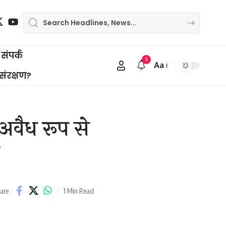
संपर्क
3
Aa
Font
 संरक्षण?
Resizer
अवैध रूप से
1 Min Read
are