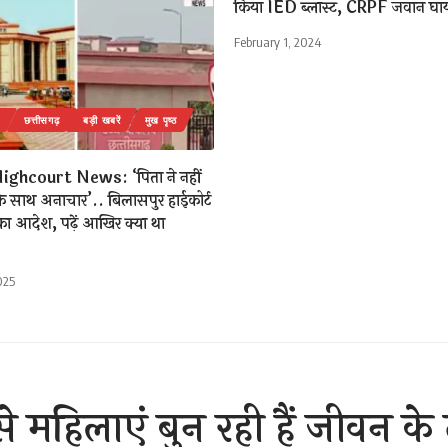
किया IED ब्लास्ट, CRPF जवान घ
February 1, 2024
छत्तीसगढ़
बड़ी खबरें
मुख पृष्ठ
ighcourt News: ‘पिता ने नहीं
के साथ अनाचार’.. बिलासपुर हाईकोर्ट
 का आदेश, पढ़ें आखिर क्या था
025
से महिलाएं बुन रही हैं जीवन के