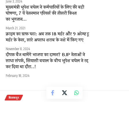
June 3, 2024
मुख्यमंत्री भूपेश बघेल ने कर्मचारियों के लिए की बड़ी
घोषणा, 7 वें वेतनमान एरियर्स की तीसरी किश्त
का भुगतान…
March 21, 2021
क्राइम का ग्राफ घटा: अब तक 18 मर्डर और 9 अटेम्प्ट टू
मर्डर के केस, सारे अपराध शराब के नशे में किए गए
November 8, 2024
दीपक बैज थामेंगे भाजपा का दामन? BJP नेताओं ने
साधा संपर्क, सियासी बवाल के बीच भूपेश बघेल ने रद्द
कर दिया था दौरा..!
February 18, 2024
बिलासपुर
बिलासपुर।मगरपारा वार्ड नंबर 32 में पानी
निकासी की समस्या से निजात दिलाने के
लिए 3० लाख रूपए की लागत से वार्ड