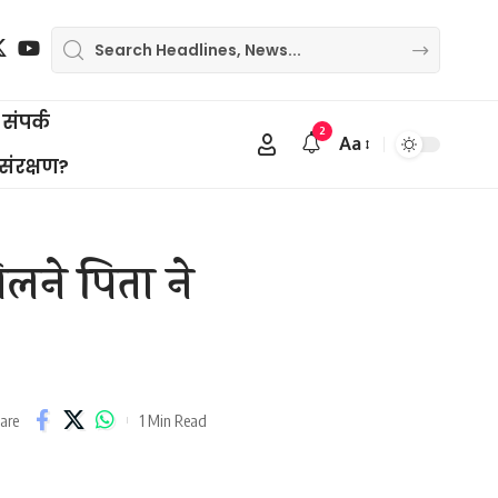
संपर्क
2
Aa
Font
 संरक्षण?
Resizer
िलने पिता ने
1 Min Read
are