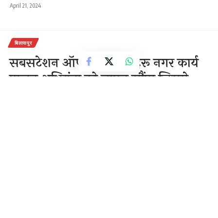
April 21, 2024
बिलासपुर
सबसटेशन ऑपरेटर द्वारा नेहरू नगर कार्य
पालन अभियंता को ज्ञापन सौंपा जिसमे
प्राइम वन कंपनी के विवेक सूर्यवंशी
सबसटेशन के पुराने कर्मचारीयों को निकाल
कर अवैध वसूली
1 Min Read
राजेन्द्र देवांगन
Last updated: November 26, 2020 3:34 am
बिलासपुर जिला के 33/11 kv सबसटेशन ऑपरेटर द्वारा नेहरू