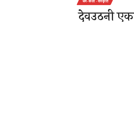
धर्म-कला -संस्कृति
देवउठनी एक
उपवास रखकर
तुलसीजी की 
पूरी तरह से
राजेन्द्र देवांगन
Last updated: Novemb
देवउठनी एका
तुलसीजी की श
SHARE