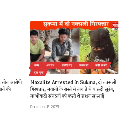
अन्य
अपराध
छत्तीसगढ़
नक्सली
बड़ी खबरें
मुख पृष्ठ
: तीन आरोपी
Naxalite Arrested in Sukma, दो नक्सली
ाने की
गिरफ्तार, जवानों के रास्ते में लगाते थे बारूदी सुरंग,
माओवादी संगठनों को करते थे राशन सप्लाई
December 13, 2025