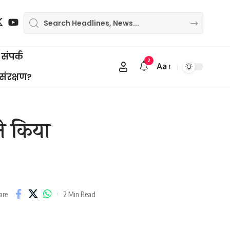
संपर्क
2
Aa
Font
 संरक्षण?
Resizer
े किया
.
2 Min Read
are