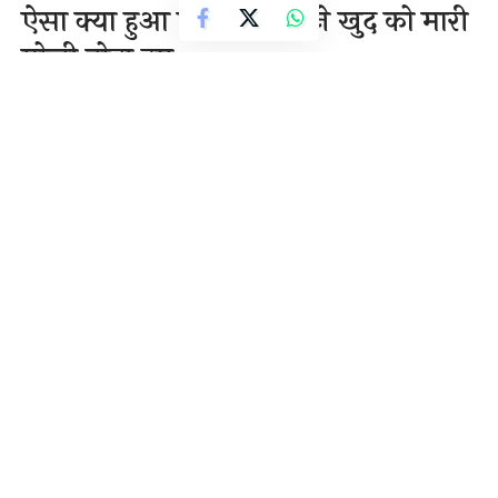
ऐसा क्या हुआ की हवलदार ने खुद को मारी
गोली तोड़ा दम…
1 Min Read
राजेन्द्र देवांगन
Last updated: November 21, 2020 2:25 pm
21-नवम्बर,2020
दंतेवाड़ा-{सवितर्क न्यूज़}
दंतेवाड़ा। नक्सल प्रभावित जिला के गीदम थाना क्षेत्र में कारली
पुलिस लाइन में एक हवलदार द्वारा खुद को गोली मारकर
आत्महत्या कर लिए जाने की खबर है। मृतक हवलदार का नाम
दीनबंधु सोलंकी बताया जा रहा है। खुदकुशी की वजह का अभी