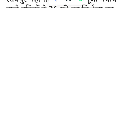
वाले व्रतियों ने 36 घंटे का निर्जला व्रत
रखकर कड़ी साधना करके सूर्य से अपनी
कृपा बनाए रखने की प्रार्थना की।
1 Min Read
राजेन्द्र देवांगन
Last updated: November 21, 2020 11:43 am
रतनपुर महामाया मंदिर छठ पूजा मनाने वाले व्रतियों ने 36 घंटे का
निर्जला व्रत रखकर कड़ी साधना करके सूर्य से अपनी कृपा बनाए
रखने की प्रार्थना की। विभिन्न शहरों में सूर्य को अर्घ्य दिया गया।
महिलाओं ने छठी मइया और सूर्य भगवान से अपनी संतानों, पति
व परिवार की खुशियां मांगीं। इसके बाद उन्होंने अपने निर्जल व्रत
का पारायण किय