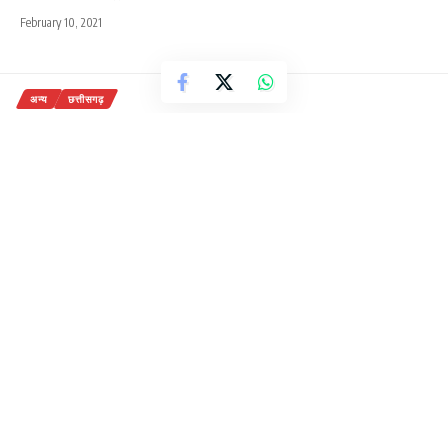
February 10, 2021
अन्य
छत्तीसगढ़
बाइक से संवेदनशील क्षेत्रों में पहुंचे,
कलेक्टर-एसपी….सुने जनता की
समस्याए….
6 Min Read
राजेन्द्र देवांगन
Last updated: October 15, 2022 4:20 pm
ब्यूरो रिपोर्ट संतोष मरकाम
बाइक से संवेदनशील क्षेत्रों में पहुंचे, कलेक्टर-एसपी….सुने जनता