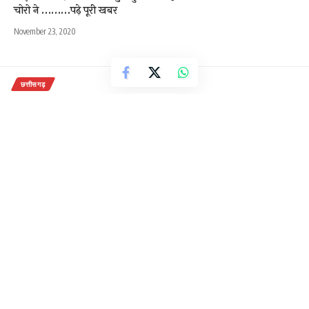
चोरो ने ………पढ़े पूरी खबर
November 23, 2020
छत्तीसगढ़
मुंगेली में नए थानेदार ने पदभार लेते ही शुरू
की ताबड़तोड़ कार्यवाही, लगातार हो रही
गिरफ्तारियो से अपराधियों के उड़े होश
2 Min Read
राजेन्द्र देवांगन
Last updated: September 4, 2020 11:49 am
लंबे अरसे से मानो शीत निद्रा में चल रही मुंगेली पुलिसिंग