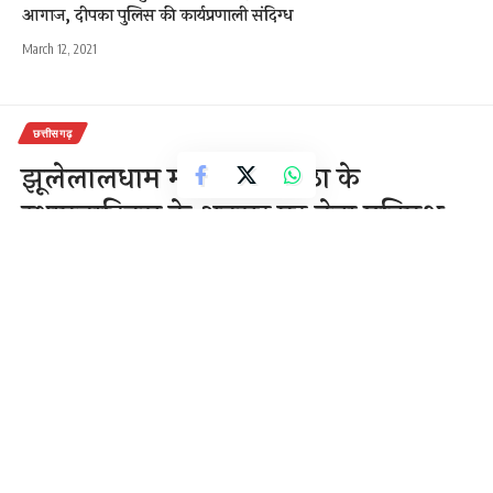
आगाज, दीपका पुलिस की कार्यप्रणाली संदिग्ध
March 12, 2021
छत्तीसगढ़
झूलेलालधाम मंदिर चकरभाठा के
स्थापनादिवस के अवसर पर नेता प्रतिपक्ष
मा धरम लाल कौशिक छत्तीसगढ़
विधानसभा
1 Min Read
राजेन्द्र देवांगन
Last updated: November 17, 2020 10:46 am
दिनेशआहूजा की रिपोर्ट सविर्तक न्यूज चकरभाठा / बिलासपुर ।