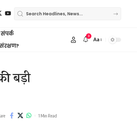
संपर्क
3
Aa
Font
 संरक्षण?
Resizer
की बड़ी
1 Min Read
are