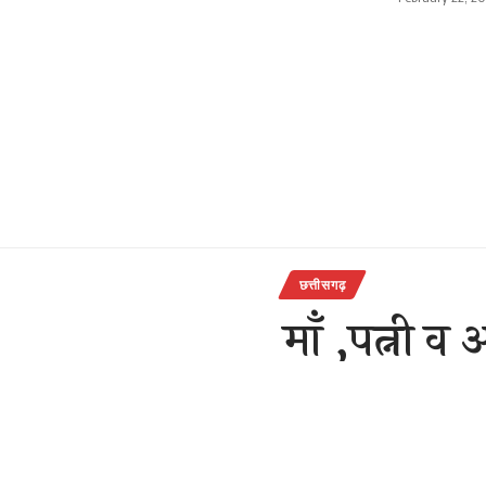
छत्तीसगढ़
माँ ,पत्नी व
खुदकुशी, गृह
राजेन्द्र देवांगन