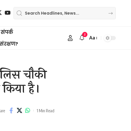
संपर्क
2
Aa
Font
 संरक्षण?
Resizer
 पुलिस चौकी
 किया है।
1 Min Read
are