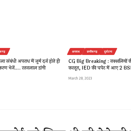
ीसगढ़
अपराध
छत्तीसगढ़
दुर्घटना
ा संबंधी अपराध में जुर्म दर्ज होते ही
CG Big Breaking : नक्सलियों क
 प्रकरण भेजें…. रतनलाल डांगी
करतूत, IED की चपेट में आए 2 B
March 28, 2023