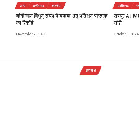
अन्य
छत्तीसगढ़
राष्ट्रीय
छत्तीसगढ़
रा
बांगो जल विद्युत् संयंत्र ने बनाया शत् प्रतिशत पीएएफ
रायपुर AIIMS
का रिकॉर्ड
चोरी
November 2, 2021
October 3, 2024
अपराध
कोरबा – पैसे
37 लाख पा
राजेन्द्र देवांगन
Last updated: Novem