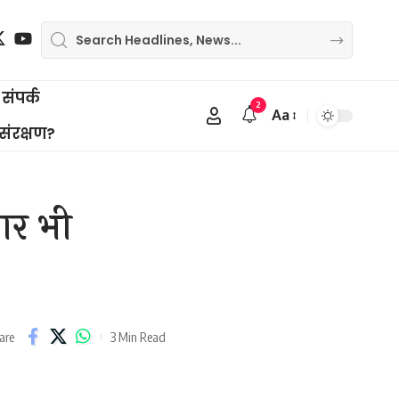
संपर्क
2
Aa
Font
 संरक्षण?
Resizer
बार भी
3 Min Read
are