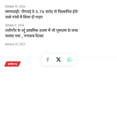
October 19, 2024
लापरवाही: पीएचई ने 3.76 करोड़ से विस्थापित होने
वाले गांवों में बिछा दी पाइप
October 9, 2024
रानीगाँव के उर्दू प्राथमिक शाला में भी धूमधाम के साथ
मनाया गया , गणतन्त्र दिवस
January 26, 2023
छत्तीसगढ़
बिलासपुर में दिन दहाड़े चाकू से गोद युवक
की हत्या,2 आरोपी पुलिस हिरासत में 1
फरार
1 Min Read
राजेन्द्र देवांगन