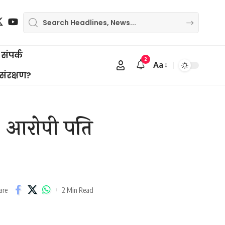
संपर्क
2
Aa
Font
 संरक्षण?
Resizer
ा, आरोपी पति
2 Min Read
are