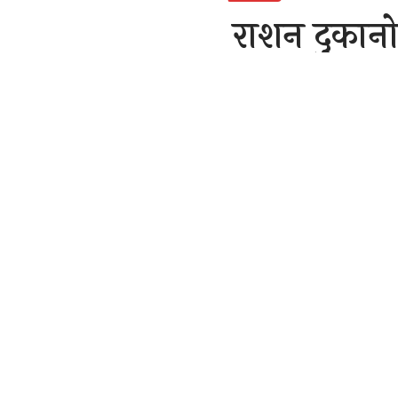
राशन दुकानो
बनाया निशा
राजेन्द्र देवांगन
Last updated: Novemb
बिलासपुर।मस्
ने चोरों ने 3
SHARE
गए हैं। ऐसा 
बनाया। यहां स
है। जानकारी 
का संचालन क