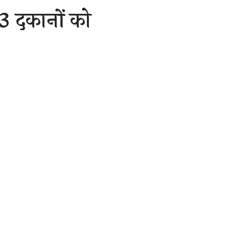
3 दुकानों को
2 Min Read
are
 के मुताबिक पिछले 4 दिनों
जें और राशन ही चोर लेकर
 राशन की दुकान को निशाना
 पचपेड़ी थाना क्षेत्र का
ं सरकारी राशन की दुकान
 चला गया। बुधवार सुबह