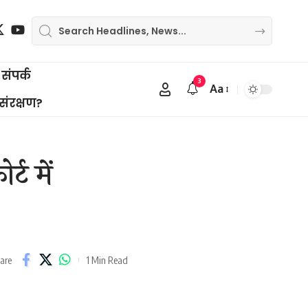
संपर्क
3
Aa
Font
 संरक्षण?
Resizer
ट में
1 Min Read
are