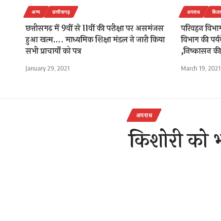
अन्य
छत्तीसगढ़
अपराध
बिला
छत्तीसगढ़ में 9वीं से 11वीं की परीक्षा पर असमंजस
परिवहन विभा
हुआ खत्म…. माध्यमिक शिक्षा मंडल ने जारी किया
विभाग की पर्
सभी प्राचार्यों को पत्र
,निष्कासन क
January 29, 2021
March 19, 2021
अपराध
किशोरी को भ
पिटाई से मौत 
राजेन्द्र देवांगन
Last updated: Novemb