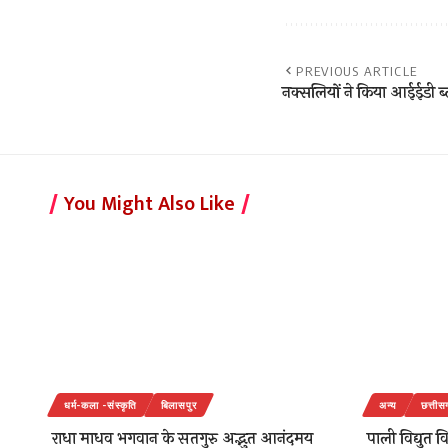
PREVIOUS ARTICLE
नक्सलियों ने किया आईईडी 
You Might Also Like
धर्म-कला -संस्कृति
बिलासपुर
अन्य
छत्तीस
राधा माधव भगवान के सतगुरु अद्भुत आनंदमय
पाली विद्युत व