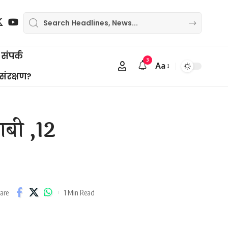
संपर्क
3
Aa
Font
 संरक्षण?
Resizer
ाबी ,12
1 Min Read
are