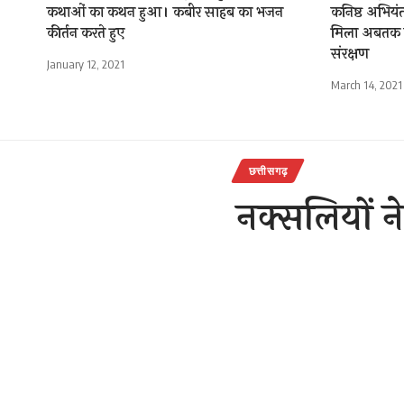
कथाओं का कथन हुआ। कबीर साहब का भजन
कनिष्ठ अभियं
कीर्तन करते हुए
मिला अबतक च
संरक्षण
January 12, 2021
March 14, 2021
छत्तीसगढ़
नक्सलियों 
जवान घाय
राजेन्द्र देवांगन
Last updated: Octobe