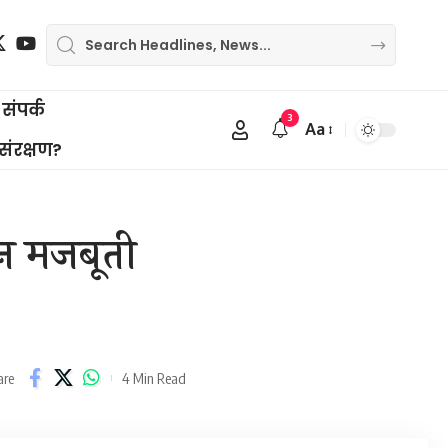
संपर्क
3
Aa
Font
 संरक्षण?
Resizer
गठन मजबूती
4 Min Read
are