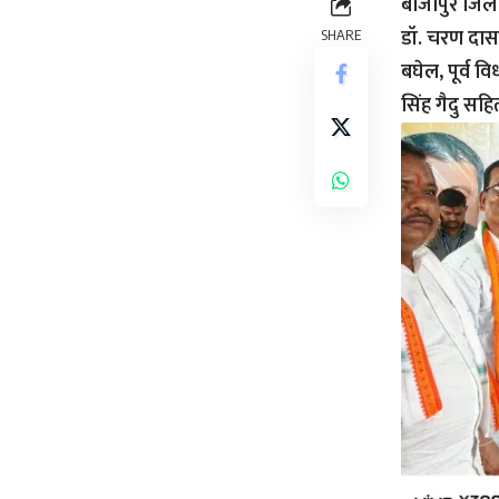
बीजापुर जिले 
डॉ. चरण दास म
SHARE
बघेल, पूर्व व
सिंह गैदु सहि