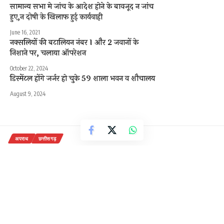
सामान्य सभा मे जांच के आदेश होने के बावजूद न जांच
हुए,न दोषी के खिलाफ हुई कार्यवाही
June 16, 2021
नक्सलियों की बटालियन नंबर 1 और 2 जवानों के
निशाने पर, चलाया ऑपरेशन
October 22, 2024
डिस्मेंटल होंगे जर्जर हो चुके 59 शाला भवन व शौचालय
August 9, 2024
अपराध
छत्तीसगढ़
CG News: बिलासपुर में दुष्कर्म का
आरोपी गिरफ्तार, डर से दुबई भागने की थी
कोशिश, मुंबई एयरपोर्ट पर दबोचा
2 Min Read