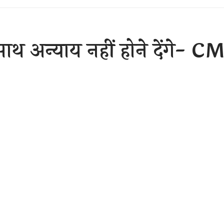
ाथ अन्याय नहीं होने देंगे- CM
Sh
ber 27, 2020 4:43 pm
रकार किसानों के लिए बनाएगी नया कानून!
2020
्क न्यूज़)
CM भूपेश बघेल ने रविवार केई कांग्रेस कार्यालय में प्रेस कॉन
दी सरकार पर कई गंभीर आरोप लगाए। सीएम ने कहा कि केंद्र सरकार न्यू
हती है, छत्तीसगढ़ के किसान इसी मूल्य पर उपज का सौदा करते हैं। छत्त
ीं होने देंगे। आने वाले सत्र में हम विधानसभा में प्रस्ताव लाकर कानून ब