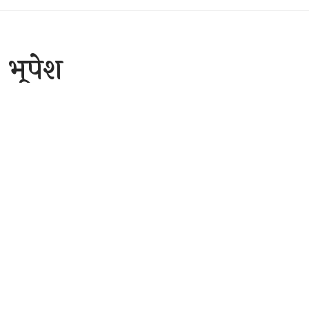
 भूपेश
3 Min Read
are
्फ्रेस लेकर कृषि विधेयक पर
नतम समर्थन मूल्य को भी
ीसगढ़ में हम किसानों के
नाएंगे। एयरपोर्ट और रेलवे