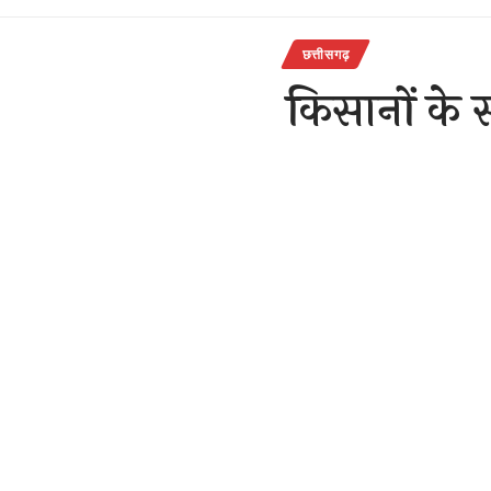
छत्तीसगढ़
किसानों के स
राजेन्द्र देवांगन
Last updated: Septem
छत्तीसगढ़ स
SHARE
27-सितंबर,
रायपुर-(सवितर
केंद्र की मो
खत्म करना चा
साथ अन्याय नह