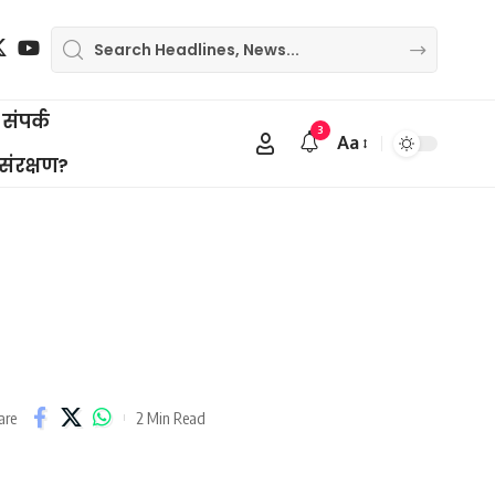
संपर्क
3
Aa
Font
 संरक्षण?
Resizer
2 Min Read
are