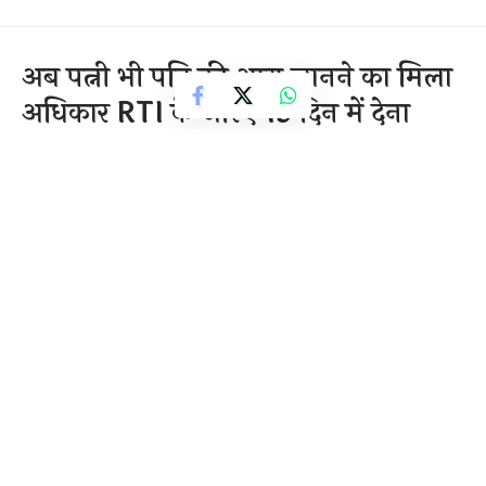
अब पत्नी भी पति की आय जानने का मिला
अधिकार RTI के जरिए 15 दिन में देना
होगा पति को जवाब
2 Min Read
राजेन्द्र देवांगन
Last updated: November 20, 2020 7:25 am
20-नवम्बर,2020
नई दिल्ली-{सवितर्क न्यूज़}
पति से गुजारा भत्ता की मांग करने वाली पत्नियों को केंद्रीय सूचना