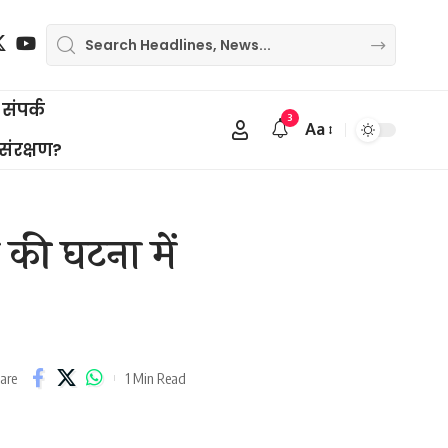
संपर्क
3
Aa
Font
 संरक्षण?
Resizer
की घटना में
1 Min Read
are