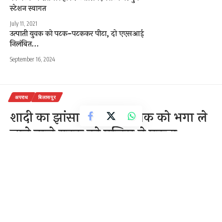
स्टेशन स्वागत
July 11, 2021
उत्पाती युवक को पटक-पटककर पीटा, दो एएसआई
निलंबित…
September 16, 2024
अपराध
बिलासपुर
शादी का झांसा देकर नाबालिक को भगा ले
जाने वाले युवक को पुलिस ने पकड़ा
1 Min Read
राजेन्द्र देवांगन
Last updated: November 1, 2020 12:00 pm
बिलासपुर।शादी का झांसा देकर दैहिक शोषण करने का एक और मामला सामने