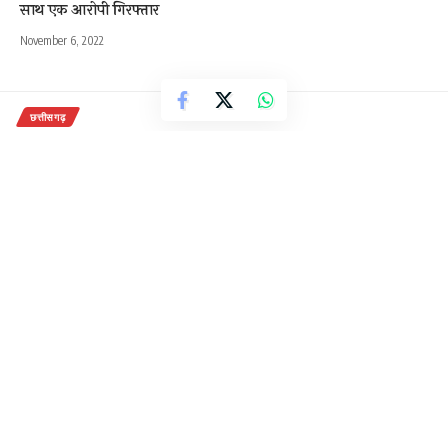
साथ एक आरोपी गिरफ्तार
November 6, 2022
छत्तीसगढ़
शादीशुदा महिला को प्रेमजाल में फसा कर
दुष्कर्म का आरोपी गिरफ्तार, तोरवा पुलिस
की कार्यवाही
2 Min Read
राजेन्द्र देवांगन
Last updated: October 31, 2020 10:16 am
बिलासपुर – शादी का झांसा देकर दुष्कर्म करने वाले आरोपी को
दस महीनों बाद तोरवा पुलिस ने पकड़ा है। आरोपी को पुलिस ने