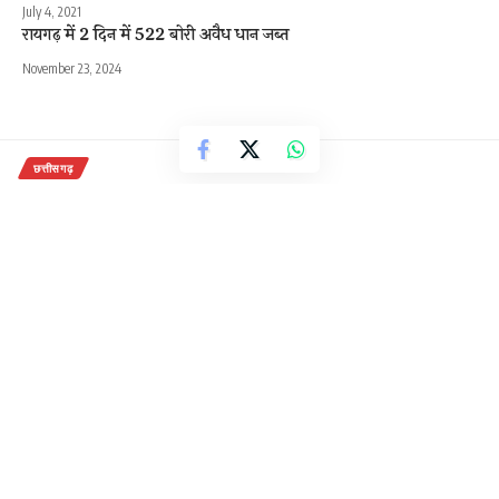
July 4, 2021
रायगढ़ में 2 दिन में 522 बोरी अवैध धान जब्त
November 23, 2024
छत्तीसगढ़
भूपेश पर पूर्व CM रमन सिंह का वार, बोले
– मरवाही चुनाव सरकार बदलने नहीं,
सबक सिखाने के लिए
3 Min Read
राजेन्द्र देवांगन
Last updated: October 29, 2020 10:25 am
बिलासपुर. चुनाव प्रचार के लिए मरवाही जाते हुए छत्तीसगढ़