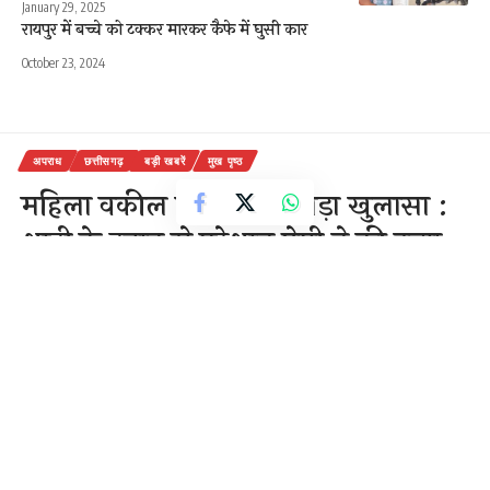
January 29, 2025
रायपुर में बच्चे को टक्कर मारकर कैफे में घुसी कार
October 23, 2024
अपराध
छत्तीसगढ़
बड़ी खबरें
मुख पृष्ठ
महिला वकील हत्याकांड में बड़ा खुलासा :
शादी के दबाव से परेशान प्रेमी ने की हत्या,
पहचान छिपाने के लिए पत्थर से कुचला
चेहरा
3 Min Read
राजेन्द्र देवांगन
Last updated: May 16, 2026 10:27 am